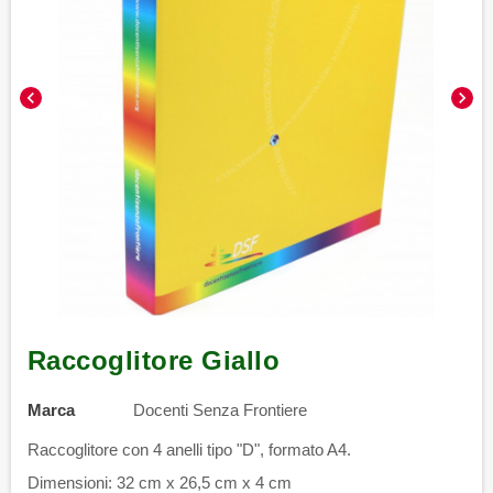
chevron_left
chevron_right
Raccoglitore Giallo
Marca
Docenti Senza Frontiere
Raccoglitore con 4 anelli tipo "D", formato A4.
Dimensioni: 32 cm x 26,5 cm x 4 cm