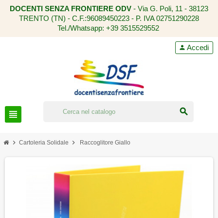
DOCENTI SENZA FRONTIERE ODV
- Via G. Poli, 11 - 38123
TRENTO (TN) -
C.F.:96089450223
- P. IVA 02751290228
Tel./Whatsapp:
+39 3515529552
Accedi
person
search
view_headline
chevron_right
chevron_right
Cartoleria Solidale
Raccoglitore Giallo