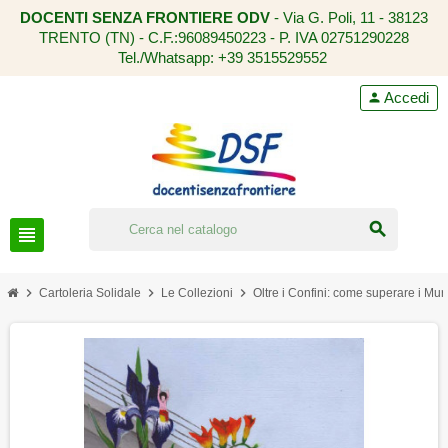
DOCENTI SENZA FRONTIERE ODV
- Via G. Poli, 11 - 38123
TRENTO (TN) -
C.F.:96089450223
- P. IVA 02751290228
Tel./Whatsapp:
+39 3515529552
Accedi
person
search
view_headline
chevron_right
chevron_right
chevron_right
Cartoleria Solidale
Le Collezioni
Oltre i Confini: come superare i Muri